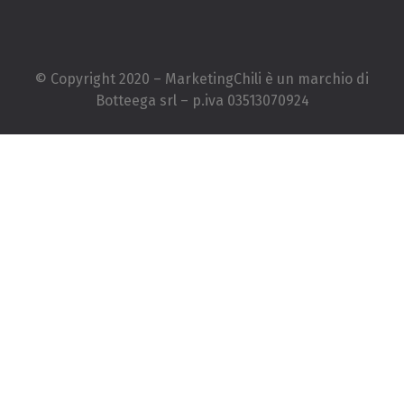
© Copyright 2020 – MarketingChili è un marchio di
Botteega srl – p.iva 03513070924