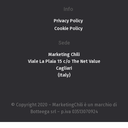
Info
Privacy Policy
Cookie Policy
Sede
Marketing Chili
Viale La Plaia 15 c/o The Net Value
Cagliari
(Italy)
© Copyright 2020 – MarketingChili è un marchio di
Botteega srl – p.iva 03513070924